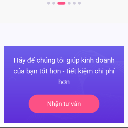
Hãy để chúng tôi giúp kinh doanh
của bạn tốt hơn - tiết kiệm chi phí
hơn
Nhận tư vấn