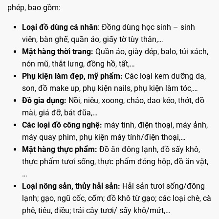
phép, bao gồm:
Loại đồ dùng cá nhân
: Đồng dùng học sinh – sinh
viên, bàn ghế, quần áo, giấy tờ tùy thân,…
Mặt hàng thời trang:
Quần áo, giày dép, balo, túi xách,
nón mũ, thắt lưng, đồng hồ, tất,…
Phụ kiện làm đẹp, mỹ phẩm:
Các loại kem dưỡng da,
son, đồ make up, phụ kiện nails, phụ kiện làm tóc,…
Đồ gia dụng:
Nồi, niêu, xoong, chảo, dao kéo, thớt, đồ
mài, giá đỡ, bát đũa,…
Các loại đồ công nghệ:
máy tính, điện thoại, máy ảnh,
máy quay phim, phụ kiện máy tính/điện thoại,…
Mặt hàng thực phẩm:
Đồ ăn đông lạnh, đồ sấy khô,
thực phẩm tươi sống, thực phẩm đóng hộp, đồ ăn vặt,
…
Loại nông sản, thủy hải sản:
Hải sản tươi sống/đông
lạnh; gạo, ngũ cốc, cốm; đồ khô từ gạo; các loại chè, cà
phê, tiêu, điều; trái cây tươi/ sấy khô/mứt,…