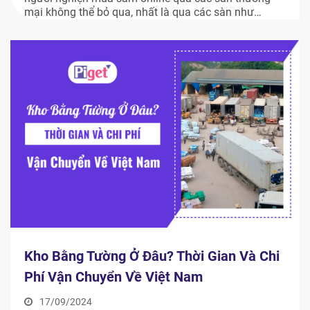
mại không thể bỏ qua, nhất là qua các sàn như
Taobao, Tmall,… Vậy ngày 9/9 là ngày gì? Ý nghĩa
ngày sale 9.9 trên các sàn thương mại điện tử có gì
đặc […]
Kho Bằng Tường Ở Đâu? Thời Gian Và Chi
Phí Vận Chuyển Về Việt Nam
17/09/2024