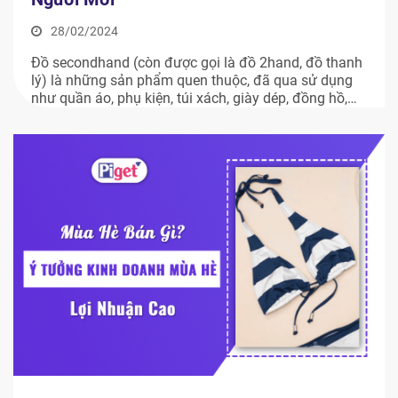
28/02/2024
Đồ secondhand (còn được gọi là đồ 2hand, đồ thanh
lý) là những sản phẩm quen thuộc, đã qua sử dụng
như quần áo, phụ kiện, túi xách, giày dép, đồng hồ,
trang sức,… được đem đi bán mới mức giá rẻ hơn
mức giá gốc. Tùy vào mức độ mới, giá trị sản phẩm
[…]