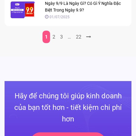
Ngày 9/9 Là Ngày Gì? Có Gì Ý Nghĩa Đặc
Biệt Trong Ngày 9.9?
01/07/2025
1
2
3
…
22
Hãy để chúng tôi giúp kinh doanh
của bạn tốt hơn - tiết kiệm chi phí
hơn