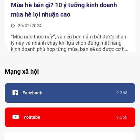
Mùa hè bán gì? 10 ý tưởng kinh doanh
mùa hè lợi nhuận cao
20/02/2024
“Mùa nào thức nấy”, và nếu bạn nắm bắt được chân
lý này và nhanh chạy khi lựa chọn đúng mặt hàng
kinh doanh phù hợp từng mùa, bạn sẽ có được cơ hội
hốt bạc khủng. Vậy mùa hè bán gì thu lời cao? Trong
bài viết này, Công ty Piget sẽ gợi ý […]
Mạng xã hội
Facebook
9.368
Youtube
9.368