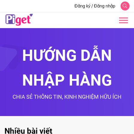
Đăng ký
/
Đăng nhập
HƯỚNG DẪN
NHẬP HÀNG
CHIA SẺ THÔNG TIN, KINH NGHIỆM HỮU ÍCH
Nhiều bài viết