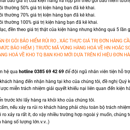
hai báo giá trị của kiện hàng và nộp phí theo gói bảo hiểm tương
ồi thường 50% giá trị kiện hàng bạn đã kê khai.
ồi thường 70% giá trị kiện hàng bạn đã kê khai.
bồi thường 100% giá trị kiện hàng bạn đã kê khai.
ạc, đền theo giá trị thật của kiện hàng nhưng không quá 5 lần g
N ĐI GÓI BẢO HIỂM RỦI RO , XÁC THỰC GIÁ TRỊ ĐƠN HÀNG C
%(MỨC BẢO HIỂM ) TRƯỚC MÃ VÙNG HÀNG HOÁ VỀ HN HOẶC SG
ÀNG HOÁ VỀ KHO TQ BẠN KHO MỚI DỰA TRÊN KÍ HIỆU ĐƠN HÀ
ên hệ qua
hotline 0385 69 42 69
để đội ngũ nhân viên tiện hỗ trợ
khách hàng đến nhận hàng tại kho của chúng tôi, đề nghị Quý kh
được miễn trách nhiệm giải quyết khiếu nại liên quan đến kiện h
 trước khi lấy hàng ra khỏi kho của chúng tôi.
ấm, nếu xảy ra rủi ro khách hàng phải chịu toàn bộ trách nhiệm
 ro xảy ra rất ít, do vậy nhiều trường hợp ngoài ý muốn, chúng t
hàng số lượng lớn.v.v..)