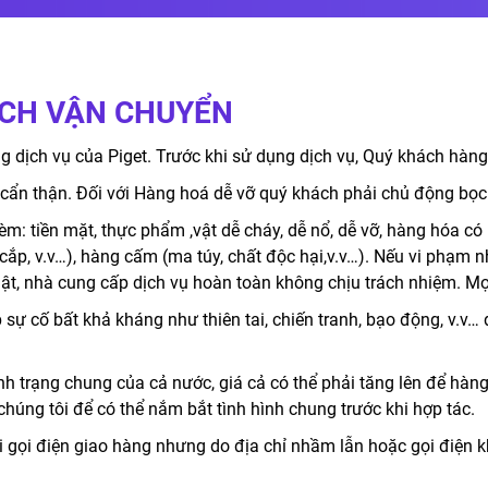
ÁCH VẬN CHUYỂN
 dịch vụ của Piget. Trước khi sử dụng dịch vụ, Quý khách hàng
cẩn thận. Đối với Hàng hoá dễ vỡ quý khách phải chủ động bọc 
: tiền mặt, thực phẩm ,vật dễ cháy, dễ nổ, dễ vỡ, hàng hóa có
 cắp, v.v…), hàng cấm (ma túy, chất độc hại,v.v…). Nếu vi phạm 
ật, nhà cung cấp dịch vụ hoàn toàn không chịu trách nhiệm. Mọ
 sự cố bất khả kháng như thiên tai, chiến tranh, bạo động, v.v
nh trạng chung của cả nước, giá cả có thể phải tăng lên để hàng
c chúng tôi để có thể nắm bắt tình hình chung trước khi hợp tác.
i gọi điện giao hàng nhưng do địa chỉ nhầm lẫn hoặc gọi điện k