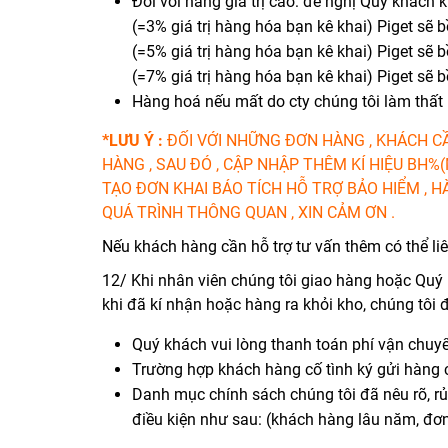
Đối với hàng giá trị cao: đề nghị Quý khách k
(=3% giá trị hàng hóa bạn kê khai) Piget sẽ b
(=5% giá trị hàng hóa bạn kê khai) Piget sẽ b
(=7% giá trị hàng hóa bạn kê khai) Piget sẽ 
Hàng hoá nếu mất do cty chúng tôi làm thất l
*LƯU Ý :
ĐỐI VỚI NHỮNG ĐƠN HÀNG , KHÁCH CẦ
HÀNG , SAU ĐÓ , CẬP NHẬP THÊM KÍ HIỆU BH
TẠO ĐƠN KHAI BÁO TÍCH HỖ TRỢ BẢO HIỂM , H
QUÁ TRÌNH THÔNG QUAN , XIN CẢM ƠN .
Nếu khách hàng cần hỗ trợ tư vấn thêm có thể li
12/ Khi nhân viên chúng tôi giao hàng hoặc Quý 
khi đã kí nhận hoặc hàng ra khỏi kho, chúng tôi 
Quý khách vui lòng thanh toán phí vận chuyển
Trường hợp khách hàng cố tình ký gửi hàng c
Danh mục chính sách chúng tôi đã nêu rõ, rủi
điều kiện như sau: (khách hàng lâu năm, đơn 