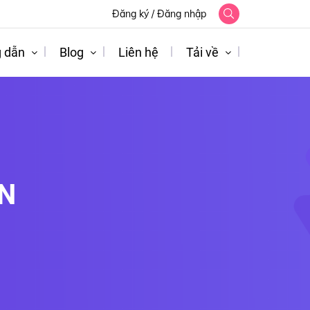
Đăng ký
/
Đăng nhập
 dẫn
Blog
Liên hệ
Tải về
N