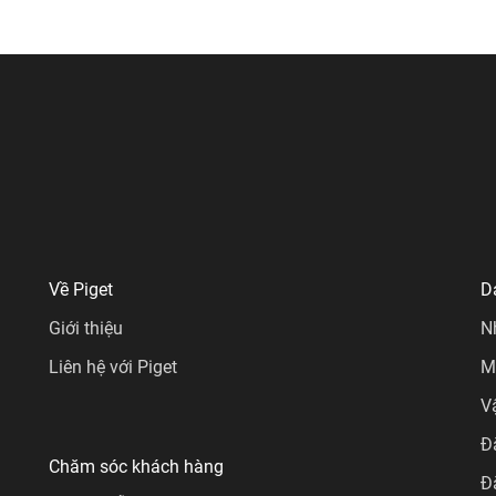
Về Piget
D
Giới thiệu
N
Liên hệ với Piget
M
V
Đ
Chăm sóc khách hàng
Đ