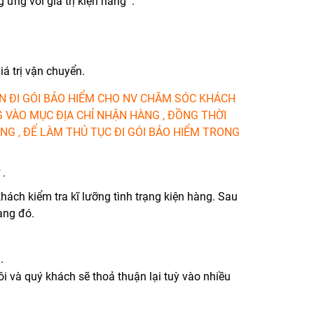
 ứng với giá trị kiện hàng .
iá trị vận chuyển.
ẦN ĐI GÓI BẢO HIỂM CHO NV CHĂM SÓC KHÁCH
 VÀO MỤC ĐỊA CHỈ NHẬN HÀNG , ĐỒNG THỜI
NG , ĐỂ LÀM THỦ TỤC ĐI GÓI BẢO HIỂM TRONG
 .
ách kiểm tra kĩ lưỡng tình trạng kiện hàng. Sau
àng đó.
.
ôi và quý khách sẽ thoả thuận lại tuỳ vào nhiều