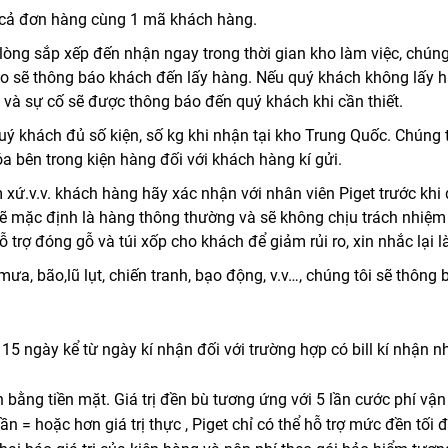
ất cả đơn hàng cùng 1 mã khách hàng.
òng sắp xếp đến nhận ngay trong thời gian kho làm việc, chúng 
ho sẽ thông báo khách đến lấy hàng. Nếu quý khách không lấy hà
 và sự cố sẽ được thông báo đến quý khách khi cần thiết.
uý khách đủ số kiện, số kg khi nhận tại kho Trung Quốc. Chúng 
a bên trong kiện hàng đối với khách hàng kí gửi.
 xứ.v.v. khách hàng hãy xác nhận với nhân viên Piget trước khi 
 mặc định là hàng thông thường và sẽ không chịu trách nhiệm 
 trợ đóng gỗ và túi xốp cho khách để giảm rủi ro, xin nhắc lại 
, bão,lũ lụt, chiến tranh, bạo động, v.v…, chúng tôi sẽ thông 
g 15 ngày kể từ ngày kí nhận đối với trường hợp có bill kí nhậ
bằng tiền mặt. Giá trị đền bù tương ứng với 5 lần cước phí vận
= hoặc hơn giá trị thực , Piget chỉ có thể hỗ trợ mức đền tối đ