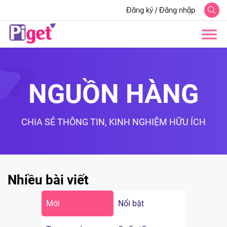
Đăng ký
/
Đăng nhập
NGUỒN HÀNG
CHIA SẺ THÔNG TIN, KINH NGHIỆM HỮU ÍCH
Nhiều bài viết
Mới
Nổi bật