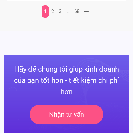
1
2
3
…
68
Hãy để chúng tôi giúp kinh doanh
của bạn tốt hơn - tiết kiệm chi phí
hơn
Nhận tư vấn