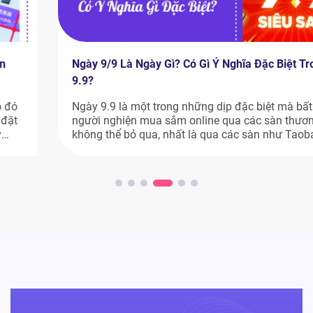
Ngày 9/9 Là Ngày Gì? Có Gì Ý Nghĩa Đặc Biệt Trong Ngày
9.9?
Ngày 9.9 là một trong những dịp đặc biệt mà bất kỳ
người nghiện mua sắm online qua các sàn thương mại
không thể bỏ qua, nhất là qua các sàn như Taobao,
Tmall,… Vậy ngày 9/9 là ngày gì? Ý nghĩa ngày sale 9.9
trên các sàn thương mại điện tử có gì đặc […]