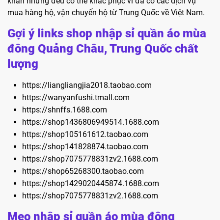
khăn nhưng đều có thể khắc phục vì đã có các dịch vụ
mua hàng hộ, vận chuyển hộ từ Trung Quốc về Việt Nam.
Gợi ý links shop nhập sỉ quần áo mùa
đông Quảng Châu, Trung Quốc chất
lượng
https://liangliangjia2018.taobao.com
https://wanyanfushi.tmall.com
https://shnffs.1688.com
https://shop1436806949514.1688.com
https://shop105161612.taobao.com
https://shop141828874.taobao.com
https://shop7075778831zv2.1688.com
https://shop65268300.taobao.com
https://shop1429020445874.1688.com
https://shop7075778831zv2.1688.com
Mẹo nhập sỉ quần áo mùa đông