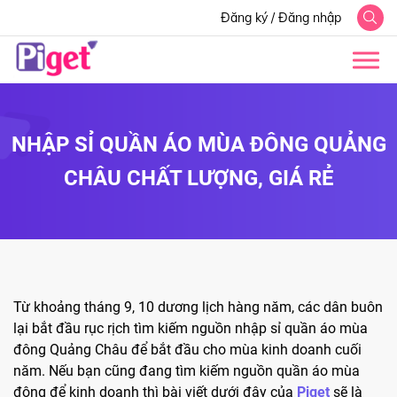
Đăng ký
/
Đăng nhập
NHẬP SỈ QUẦN ÁO MÙA ĐÔNG QUẢNG
CHÂU CHẤT LƯỢNG, GIÁ RẺ
Từ khoảng tháng 9, 10 dương lịch hàng năm, các dân buôn
lại bắt đầu rục rịch tìm kiếm nguồn nhập sỉ quần áo mùa
đông Quảng Châu để bắt đầu cho mùa kinh doanh cuối
năm. Nếu bạn cũng đang tìm kiếm nguồn quần áo mùa
đông để kinh doanh thì bài viết dưới đây của
Piget
sẽ là