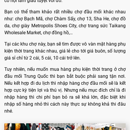
cơ hội làm giàu tuyệt vời đó.
Bạn có thể tham khảo rất nhiều chợ đầu mối khác nhau
như: chợ Bạch Mã, chợ Chàm Sấy, chợ 13, Sha He, chợ đồ
da, chợ giày Metropolis Shoes City, chợ trang sức Taikang
Wholesale Market, chợ đồng hồ,…
Tại các khu chợ này, bạn sẽ tìm được vô vàn mặt hàng phụ
kiện thời trang khác nhau, giá lẻ cho tới giá buôn, số lượng
giá sỉ chỉ từ 2 cái, 5 cái, 10 cái trở lên.
Tuy nhiên, nếu muốn mua hàng phụ kiện thời trang ở chợ
đầu mối Trung Quốc thì bạn bắt buộc phải sang tận nơi.
Nếu kết hợp đi du lịch thì nhập hàng chợ đầu mối sẽ là kết
hợp cực kỳ tiện lợi và thú vị. Nhưng nếu mục đích chỉ là đi
nhập hàng thì chi phí bạn bỏ ra sẽ khá lớn, đặc biệt khi
nhập số hàng nhỏ thì cách này thực sự không khả thi đâu
nhé.