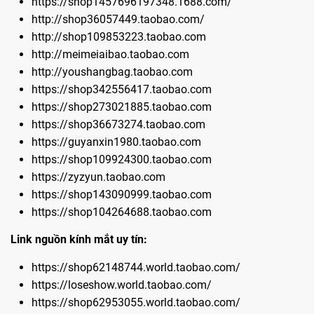
https://shop1457696197348.1688.com/
http://shop36057449.taobao.com/
http://shop109853223.taobao.com
http://meimeiaibao.taobao.com
http://youshangbag.taobao.com
https://shop342556417.taobao.com
https://shop273021885.taobao.com
https://shop36673274.taobao.com
https://guyanxin1980.taobao.com
https://shop109924300.taobao.com
https://zyzyun.taobao.com
https://shop143090999.taobao.com
https://shop104264688.taobao.com
Link nguồn kính mắt uy tín:
https://shop62148744.world.taobao.com/
https://loseshow.world.taobao.com/
https://shop62953055.world.taobao.com/