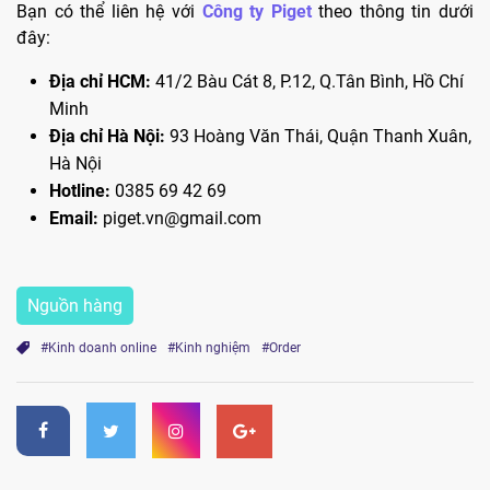
Bạn có thể liên hệ với
Công ty Piget
theo thông tin dưới
đây:
Địa chỉ HCM:
41/2 Bàu Cát 8, P.12, Q.Tân Bình, Hồ Chí
Minh
Địa chỉ Hà Nội:
93 Hoàng Văn Thái, Quận Thanh Xuân,
Hà Nội
Hotline:
0385 69 42 69
Email:
piget.vn@gmail.com
Nguồn hàng
#Kinh doanh online
#Kinh nghiệm
#Order