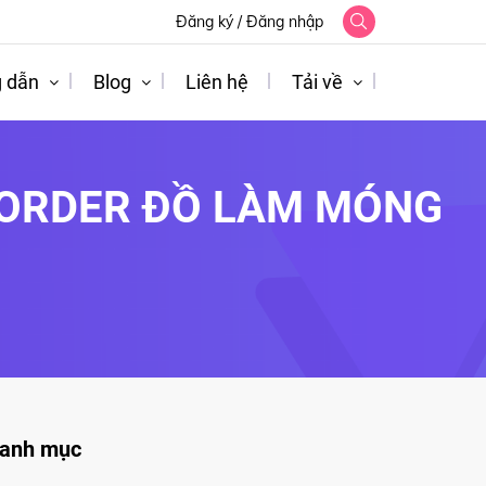
Đăng ký
/
Đăng nhập
 dẫn
Blog
Liên hệ
Tải về
 ORDER ĐỒ LÀM MÓNG
anh mục