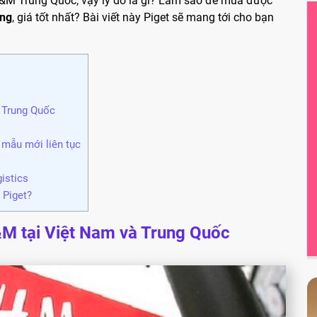
H&M Trung Quốc, vậy lý do là gì? Làm sao để mua được
ãng
, giá tốt nhất? Bài viết này Piget sẽ mang tới cho bạn
à Trung Quốc
 mẫu mới liên tục
istics
 Piget?
&M tại Việt Nam và Trung Quốc