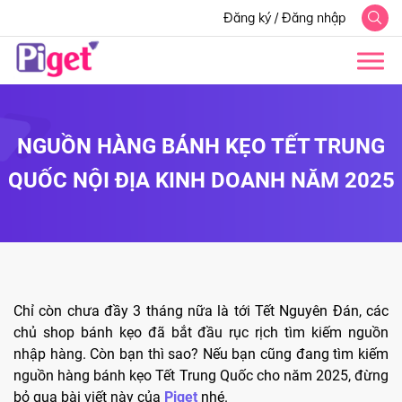
Đăng ký
/
Đăng nhập
NGUỒN HÀNG BÁNH KẸO TẾT TRUNG
QUỐC NỘI ĐỊA KINH DOANH NĂM 2025
Chỉ còn chưa đầy 3 tháng nữa là tới Tết Nguyên Đán, các
chủ shop bánh kẹo đã bắt đầu rục rịch tìm kiếm nguồn
nhập hàng. Còn bạn thì sao? Nếu bạn cũng đang tìm kiếm
nguồn hàng bánh kẹo Tết Trung Quốc cho năm 2025, đừng
bỏ qua bài viết này của
Piget
nhé.