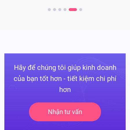
Hãy để chúng tôi giúp kinh doanh
của bạn tốt hơn - tiết kiệm chi phí
hơn
Nhận tư vấn