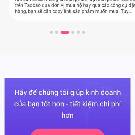
trên Taobao qua đơn vị mua hộ hay qua các công cụ đặt
hàng, bạn sẽ cần copy link sản phẩm muốn mua. Tuy
nhiên, nhiều người mới vẫn chưa biết cách copy link sản
phẩm trên Taobao như thế nào. Nếu bạn […]
Hãy để chúng tôi giúp kinh doanh
của bạn tốt hơn - tiết kiệm chi phí
hơn