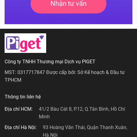
Nhận tư vấn
Công ty TNHH Thương mại Dịch vụ PIGET
MST: 0317717847 Được cấp bởi: Sở Kế hoạch & Đầu tư
TPHCM
Thông tin liên hệ
Địa chỉ HCM:
41/2 Bàu Cát 8, P.12, Q.Tân Bình, Hồ Chí
Minh
Địa chỉ Hà Nội:
93 Hoàng Văn Thái, Quận Thanh Xuân,
Hà Nội