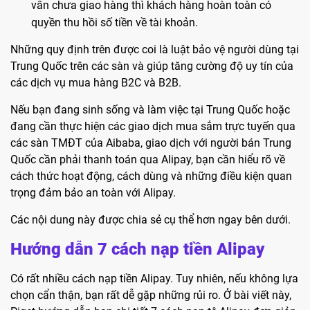
vẫn chưa giao hàng thì khách hàng hoàn toàn có
quyền thu hồi số tiền về tài khoản.
Những quy định trên được coi là luật bảo vệ người dùng tại
Trung Quốc trên các sàn và giúp tăng cường độ uy tín của
các dịch vụ mua hàng B2C và B2B.
Nếu bạn đang sinh sống và làm việc tại Trung Quốc hoặc
đang cần thực hiện các giao dịch mua sắm trực tuyến qua
các sàn TMĐT của Aibaba, giao dịch với người bán Trung
Quốc cần phải thanh toán qua Alipay, bạn cần hiểu rõ về
cách thức hoạt động, cách dùng và những điều kiện quan
trọng đảm bảo an toàn với Alipay.
Các nội dung này được chia sẻ cụ thể hơn ngay bên dưới.
Hướng dẫn 7 cách nạp tiền Alipay
Có rất nhiều cách nạp tiền Alipay. Tuy nhiên, nếu không lựa
chọn cẩn thận, bạn rất dễ gặp những rủi ro. Ở bài viết này,