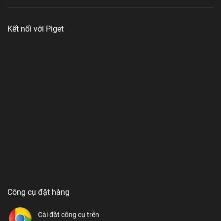
Kết nối với Piget
Công cụ đặt hàng
Cài đặt công cụ trên