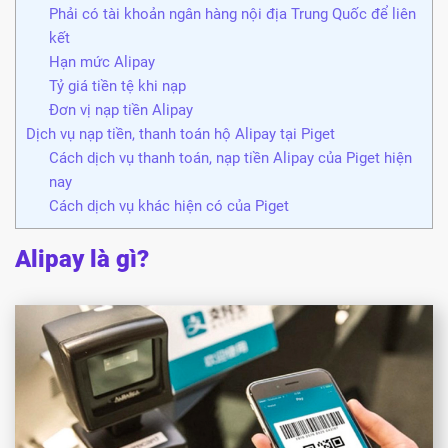
Phải có tài khoản ngân hàng nội địa Trung Quốc để liên
kết
Hạn mức Alipay
Tỷ giá tiền tệ khi nạp
Đơn vị nạp tiền Alipay
Dịch vụ nạp tiền, thanh toán hộ Alipay tại Piget
Cách dịch vụ thanh toán, nạp tiền Alipay của Piget hiện
nay
Cách dịch vụ khác hiện có của Piget
Alipay là gì?