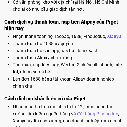
Có văn phòng, kho với địa chỉ tại Hà Nội, Hồ Chí Minh
cho ai có nhu cầu giao dịch tận nơi.
Cách dịch vụ thanh toán, nạp tiền Alipay của Piget
hiện nay
Nhận thanh toán hộ Taobao, 1688, Pinduoduo,
Xianyu
Thanh toán hộ 1688 ủy quyền
Thanh toán hộ các app, wechat, bank sạch
Thanh toán Alipay cho xưởng
Thu mua, nạp tệ Alipay, Wechat 2 chiều bill nhanh, rate
tốt, nhận cả mã bé
Lên đơn 1688 bằng tài khoản Alipay doanh nghiệp
chính chủ.
Cách dịch vụ khác hiện có của Piget
Nhận mua hộ trọn gói phí chỉ từ 1%, mua hàng tận
xưởng, tìm kiếm nguồn hàng và
đặt hàng Pinduoduo
,
Xianyu uy tín cho xưởng, cho doanh nghiệp kinh doanh