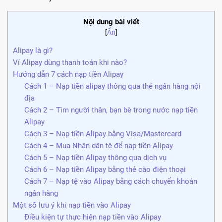
Nội dung bài viết
[
Ẩn
]
Alipay là gì?
Ví Alipay dùng thanh toán khi nào?
Hướng dẫn 7 cách nạp tiền Alipay
Cách 1 – Nạp tiền alipay thông qua thẻ ngân hàng nội
địa
Cách 2 – Tìm người thân, bạn bè trong nước nạp tiền
Alipay
Cách 3 – Nạp tiền Alipay bằng Visa/Mastercard
Cách 4 – Mua Nhân dân tệ để nạp tiền Alipay
Cách 5 – Nạp tiền Alipay thông qua dịch vụ
Cách 6 – Nạp tiền Alipay bằng thẻ cào điện thoại
Cách 7 – Nạp tệ vào Alipay bằng cách chuyển khoản
ngân hàng
Một số lưu ý khi nạp tiền vào Alipay
Điều kiện tự thực hiện nạp tiền vào Alipay