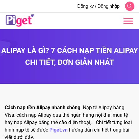
Đăng ký
/
Đăng nhập
ALIPAY LÀ GÌ? 7 CÁCH NẠP TIỀN ALIPAY
CHI TIẾT, ĐƠN GIẢN NHẤT
Cách nạp tiền Alipay nhanh chóng
. Nạp tệ Alipay bằng
Visa, cách nạp Alipay qua thẻ ngân hàng nội địa, mua tệ
hay nạp Alipay bằng thẻ cào điện thoại,… Chi tiết từng loại
hình nạp tệ sẽ được
Piget.vn
hướng dẫn chi tiết trong bài
viết dưới đây.