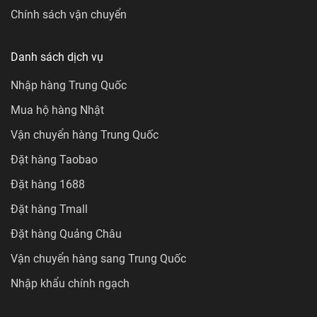
Chính sách vận chuyển
Danh sách dịch vụ
Nhập hàng Trung Quốc
Mua hộ hàng Nhật
Vận chuyển hàng Trung Quốc
Đặt hàng Taobao
Đặt hàng 1688
Đặt hàng Tmall
Đặt hàng Quảng Châu
Vận chuyển hàng sang Trung Quốc
Nhập khẩu chính ngạch