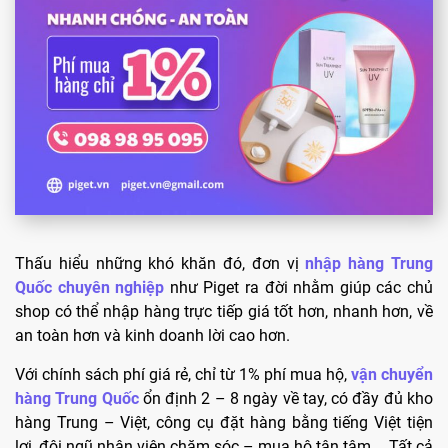
Thấu hiểu những khó khăn đó, đơn vị
nhập hàng Trung
Quốc chuyên nghiệp
như Piget ra đời nhằm giúp các chủ
shop có thể nhập hàng trực tiếp giá tốt hơn, nhanh hơn, về
an toàn hơn và kinh doanh lời cao hơn.
Với chính sách phí giá rẻ, chỉ từ 1% phí mua hộ,
vận chuyển
hàng Trung Quốc
ổn định 2 – 8 ngày về tay, có đầy đủ kho
hàng Trung – Việt, công cụ đặt hàng bằng tiếng Việt tiện
lợi, đội ngũ nhân viên chăm sóc – mua hộ tận tâm,… Tất cả