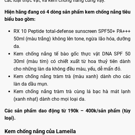
các loại thực vật, và kem chống nắng cũng vậy.
Hiện hãng đang có 4 dòng sản phẩm kem chống nắng tiêu
biểu bao gồm:
RX 10 Peptide total-defense sunscreen SPF50+ PA+++
50ml (màu trắng) không lên tone, ngừa lão hóa, dưỡng
da.
Kem chống nắng tế bào gốc thực vật DNA SPF 50
30ml (màu tím) có chiết xuất từ hoa thuỷ tiên dành
cho những làn da không đều màu, yếu, dễ mẩn đỏ.
Kem chống nắng tràm trà (màu xanh) dành cho các
làn da dầu mụn.
Kem chống nắng tràm trà cùng lá bạc hà mát lạnh
(xanh nhạt) dành cho mọi loại da.
Các sản phẩm dao động từ 190k – 400k/sản phẩm (tùy
loại).
Kem chống nắng của Lameila