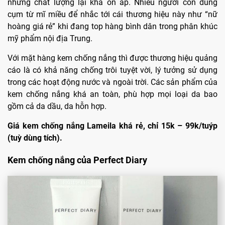
nhưng chất lượng lại khá ổn áp. Nhiều người còn dùng
cụm từ mĩ miều để nhắc tới cái thương hiệu này như “nữ
hoàng giá rẻ” khi đang top hàng bình dân trong phân khúc
mỹ phẩm nội địa Trung.
Với mặt hàng kem chống nắng thì được thương hiệu quảng
cáo là có khả năng chống trôi tuyệt vời, lý tưởng sử dụng
trong các hoạt động nước và ngoài trời. Các sản phẩm của
kem chống nắng khá an toàn, phù hợp mọi loại da bao
gồm cả da dầu, da hỗn hợp.
Giá kem chống nắng Lameila khá rẻ, chỉ 15k – 99k/tuýp
(tuỳ dùng tích).
Kem chống nắng của Perfect Diary