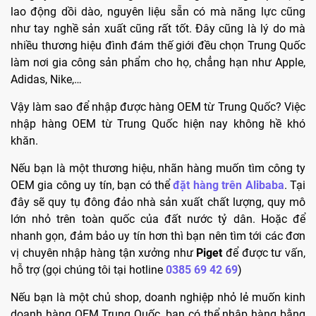
lao động dồi dào, nguyên liệu sẵn có mà năng lực cũng
như tay nghề sản xuất cũng rất tốt. Đây cũng là lý do mà
nhiều thương hiệu đình đám thế giới đều chọn Trung Quốc
làm nơi gia công sản phẩm cho họ, chẳng hạn như Apple,
Adidas, Nike,…
Vậy làm sao để nhập được hàng OEM từ Trung Quốc? Việc
nhập hàng OEM từ Trung Quốc hiện nay không hề khó
khăn.
Nếu bạn là một thương hiệu, nhãn hàng muốn tìm công ty
OEM gia công uy tín, bạn có thể
đặt hàng trên Alibaba
. Tại
đây sẽ quy tụ đông đảo nhà sản xuất chất lượng, quy mô
lớn nhỏ trên toàn quốc của đất nước tỷ dân. Hoặc để
nhanh gọn, đảm bảo uy tín hơn thì bạn nên tìm tới các đơn
vị chuyên nhập hàng tận xưởng như
Piget
để được tư vấn,
hỗ trợ (gọi chúng tôi tại hotline
0385 69 42 69
)
Nếu bạn là một chủ shop, doanh nghiệp nhỏ lẻ muốn kinh
doanh hàng OEM Trung Quốc, bạn có thể nhập hàng bằng