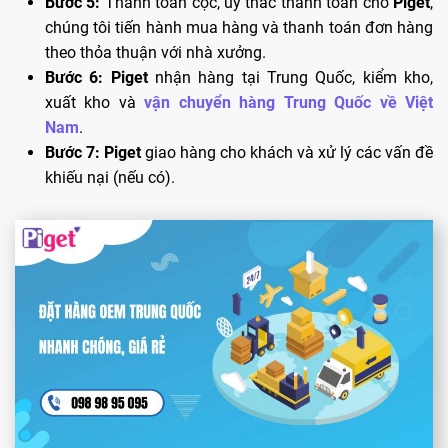
Bước 5:
Thanh toán cọc, uỷ thác thanh toán cho
Piget
,
chúng tôi tiến hành mua hàng và thanh toán đơn hàng
theo thỏa thuận với nhà xưởng.
Bước 6:
Piget
nhận hàng tại Trung Quốc, kiểm kho,
xuất kho và
vận chuyển hàng Trung Quốc về Việt
Nam
.
Bước 7:
Piget
giao hàng cho khách và xử lý các vấn đề
khiếu nại (nếu có).