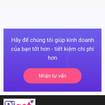
Hãy để chúng tôi giúp kinh doanh
của bạn tốt hơn - tiết kiệm chi phí
hơn
Nhận tư vấn