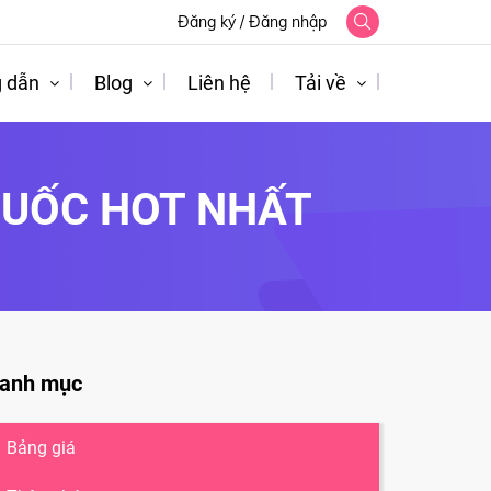
Đăng ký
/
Đăng nhập
 dẫn
Blog
Liên hệ
Tải về
QUỐC HOT NHẤT
anh mục
Bảng giá