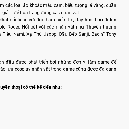
m các loại áo khoác màu cam, biểu tượng lá vàng, quần
óc giả,… để hoá trang đúng các nhân vật.
ật nổi tiếng với đội thám hiểm trẻ, đầy hoài bão đi tìm
old Roger. Nổi bật với các nhân vật như Thuyền trưởng
a Tiêu Nami, Xạ Thủ Usopp, Đầu Bếp Sanji, Bác sĩ Tony
an đầu được phát triển bởi những đơn vị làm game để
trào lưu cosplay nhân vật trong game cũng được đa dạng
uyền thoại có thể kể đến như: