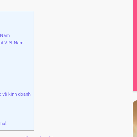
t Nam
ại Việt Nam
 về kinh doanh
nhất