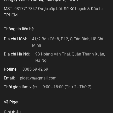
MST: 0317717847 Được cấp bởi: Sở Kế hoạch & Đầu tư
TPHCM
Thông tin liên hệ
Địa chỉ HCM:
41/2 Bàu Cát 8, P.12, Q.Tân Bình, Hồ Chí
Minh
Địa chỉ Hà Nội:
93 Hoàng Văn Thái, Quận Thanh Xuân,
Hà Nội
Hotline:
0385 69 42 69
Email:
piget.vn@gmail.com
Thời gian làm việc:
9:00 - 18:00 (Thứ 2 - Thứ 7)
Về Piget
Giới thiệu